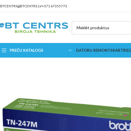
BTCENTRS@BTCENTRS.LV
+371 67355773
PREČU KATALOGS
DATORU REMONTS
KARTRID