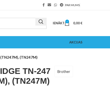
PAR MUMS
0
IENĀKT
0,00
€
AKCIJAS
(TN247M), (TN247M)
DGE TN-247
Brother
), (TN247M)