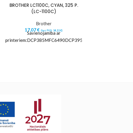
BROTHER LC1100C, CYAN, 325 P.
BROTHER LC1100
(LC-1100C)
P. (LC
Brother
Bro
17,07
€
17,07
€
(bez PVN:
14,11
€
)
(b
Savienojamība ar
Savienoj
printeriem:DCP385MFC6490DCP395DCP585DCP6690DCP
printeriem:DCP