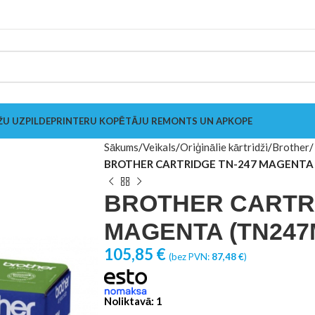
ŽU UZPILDE
PRINTERU KOPĒTĀJU REMONTS UN APKOPE
Sākums
Veikals
Oriģinālie kārtridži
Brother
BROTHER CARTRIDGE TN-247 MAGENTA 
BROTHER CARTRI
MAGENTA (TN247M
105,85
€
(bez PVN:
87,48
€
)
Noliktavā: 1