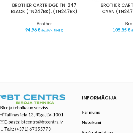
BROTHER CARTRIDGE TN-247
BROTHER CART
BLACK (TN247BK), (TN247BK)
CYAN (TN247
Brother
Bro
94,96
€
105,85
€
(bez PVN:
78,48
€
)
(
INFORMĀCIJA
Biroja tehnika un serviss
Par mums
Tallinas iela 13, Rīga, LV-1001
E-pasts:
btcentrs@btcentrs.lv
Noteikumi
Tālr.:
(+371) 67355773
Preču atgriešana