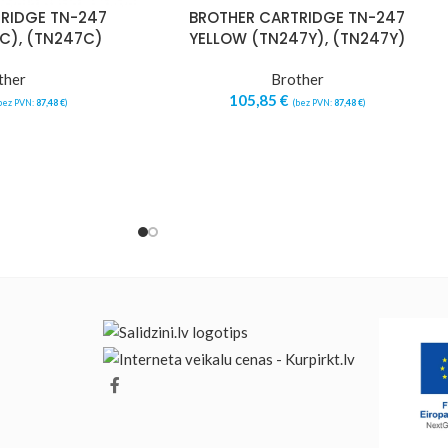
RIDGE TN-247
BROTHER CARTRIDGE TN-247
C), (TN247C)
YELLOW (TN247Y), (TN247Y)
ther
Brother
105,85
€
bez PVN:
87,48
€
)
(bez PVN:
87,48
€
)