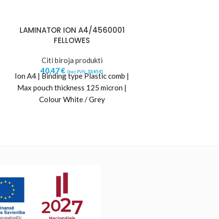
LAMINATOR ION A4/4560001
LAMINATOR PO
FELLOWES
100 100PCS 53
Citi biroja produkti
Citi biroj
40,47
€
18,79
€
(bez PVN:
33,45
€
)
(b
Ion A4 | Binding type Plastic comb |
Max pouch thickness 125 micron |
Colour White / Grey