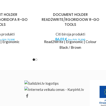
T HOLDER
DOCUMENT HOLDER
GORIDOFA R-GO
READ2WRITE/RGORIDOOW R-GO
OLS
TOOLS
a produkti
Citi biroja produkti
86,03
€
ez PVN:
71,10
€
)
(bez PVN:
71,10
€
)
| Ergonomic
Read2Write | Ergonomic | Colour
Black / Brown