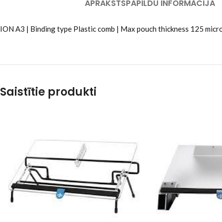
APRAKSTS
PAPILDU INFORMĀCIJA
ION A3 | Binding type Plastic comb | Max pouch thickness 125 micr
Saistītie produkti