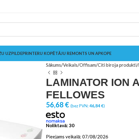
ŽU UZPILDE
PRINTERU KOPĒTĀJU REMONTS UN APKOPE
Sākums
Veikals
Offisam
Citi biroja produkti
LAMINATOR ION A
FELLOWES
56,68
€
(bez PVN:
46,84
€
)
Noliktavā: 30
Pieejams veikalā: 07/08/2026