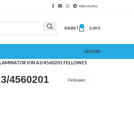
PAR MUMS
0
IENĀKT
0,00
€
AKCIJAS
LAMINATOR ION A3/4560201 FELLOWES
3/4560201
Fellowes