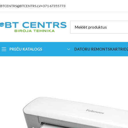
BTCENTRS@BTCENTRS.LV
+371 67355773
PREČU KATALOGS
DATORU REMONTS
KARTRID