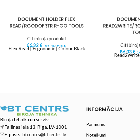
DOCUMENT HOLDER FLEX
DOCUMEN
READ/RGODOFRTR R-GO TOOLS
READ2WRITE/R
TO
Citi biroja produkti
66,32
€
Citi biroj
(bez PVN:
54,81
€
)
Flex Read | Ergonomic | Colour Black
86,03
€
(b
Read2Write 
INFORMĀCIJA
Biroja tehnika un serviss
Par mums
Tallinas iela 13, Rīga, LV-1001
E-pasts:
btcentrs@btcentrs.lv
Noteikumi