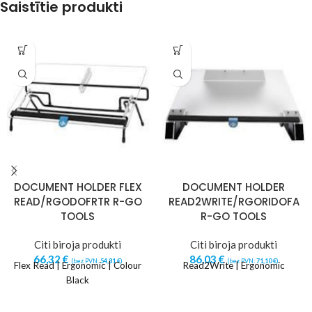
Saistītie produkti
DOCUMENT HOLDER FLEX
DOCUMENT HOLDER
READ/RGODOFRTR R-GO
READ2WRITE/RGORIDOFA
TOOLS
R-GO TOOLS
Citi biroja produkti
Citi biroja produkti
66,32
€
86,03
€
(bez PVN:
54,81
€
)
(bez PVN:
71,10
€
)
Flex Read | Ergonomic | Colour
Read2Write | Ergonomic
Black