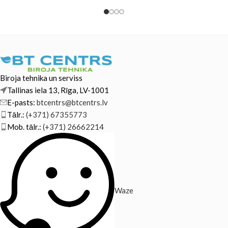
Biroja tehnika un serviss
Tallinas iela 13, Rīga, LV-1001
E-pasts:
btcentrs@btcentrs.lv
Tālr.:
(+371) 67355773
Mob. tālr.:
(+371) 26662214
Waze