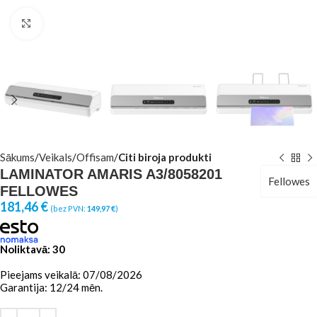
Click to enlarge
Sākums
Veikals
Offisam
Citi biroja produkti
LAMINATOR AMARIS A3/8058201
Fellowes
FELLOWES
181,46
€
(bez PVN:
149,97
€
)
Noliktavā: 30
Pieejams veikalā: 07/08/2026
Garantija: 12/24 mēn.