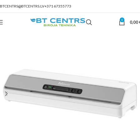
BTCENTRS@BTCENTRS.LV
+371 67355773
0
0,00