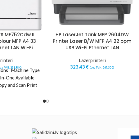
S MF752Cdw II
HP LaserJet Tank MFP 2604DW
olour MFP A4 33
Printer Laser B/W MFP A4 22 ppm
net LAN Wi-Fi
USB Wi-Fi Ethernet LAN
rinteri
Lāzerprinteri
323,43
€
bez PVN:
338,98
€
)
(bez PVN:
267,30
€
)
tions Machine Type
-In-One Available
opy and Scan Print
s Print Speed