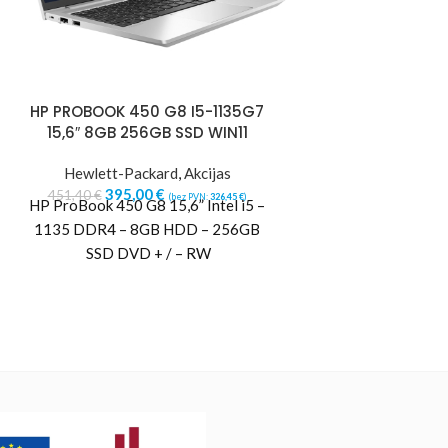
HP PROBOOK 450 G8 I5-1135G7
Kyocera TASK
15,6″ 8GB 256GB SSD WIN11
Printer Laser C
ppm Ethernet
Hewlett-Packard
,
Akcijas
395,00
€
Lāzerp
451,40
€
(bez PVN:
326,45
€
)
HP ProBook 450 G8 15,6” Intel i5 –
1893,88
€
(
*Cover/ADF/RAD
1135 DDR4 – 8GB HDD – 256GB
options (ordered
SSD DVD + / – RW
starter toner ca
separately) Specifi
(black, A4) 25 