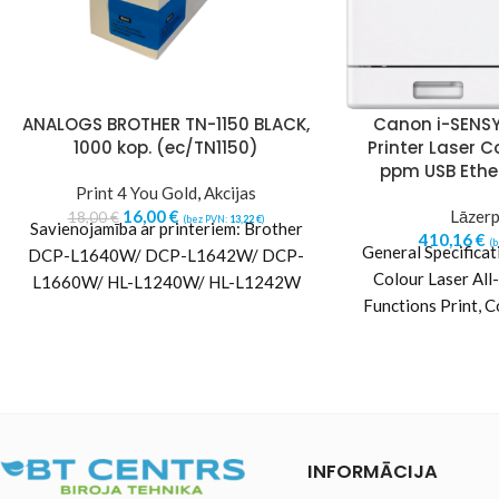
ANALOGS BROTHER TN-1150 BLACK,
Canon i-SENSY
1000 kop. (ec/TN1150)
Printer Laser C
ppm USB Ether
Print 4 You Gold
,
Akcijas
16,00
€
Lāzerp
18,00
€
(bez PVN:
13,22
€
)
Savienojamība ar printeriem: Brother
410,16
€
(
General Specifica
DCP-L1640W/ DCP-L1642W/ DCP-
Colour Laser All
L1660W/ HL-L1240W/ HL-L1242W
Functions Print, C
Specification
INFORMĀCIJA