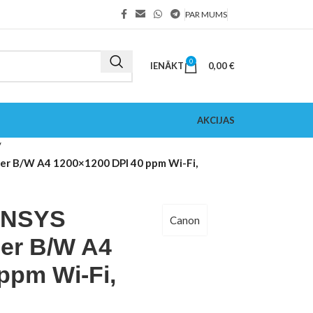
PAR MUMS
0
IENĀKT
0,00
€
AKCIJAS
er B/W A4 1200×1200 DPI 40 ppm Wi-Fi,
SENSYS
Canon
er B/W A4
ppm Wi-Fi,