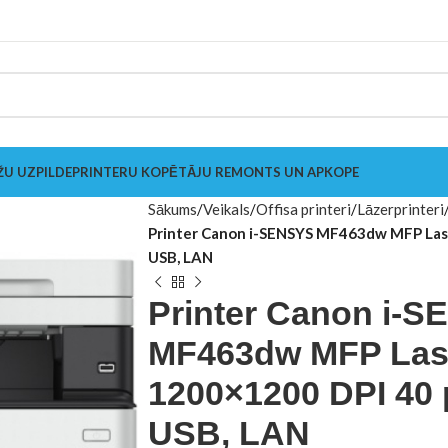
ŽU UZPILDE
PRINTERU KOPĒTĀJU REMONTS UN APKOPE
Sākums
Veikals
Offisa printeri
Lāzerprinteri
Printer Canon i-SENSYS MF463dw MFP Las
USB, LAN
Printer Canon i-
MF463dw MFP Las
1200×1200 DPI 40 
USB, LAN