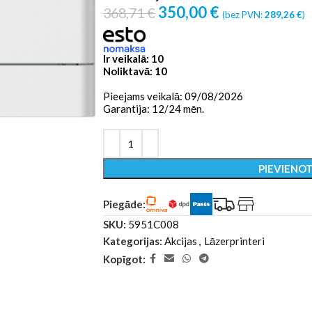
350,00
€
368,71
€
(bez PVN:
289,26
€
)
Ir veikalā: 10
Noliktavā: 10
Pieejams veikalā: 09/08/2026
Garantija: 12/24 mēn.
PIEVIENO
Piegāde:
SKU:
5951C008
Kategorijas:
Akcijas
,
Lāzerprinteri
Kopīgot: