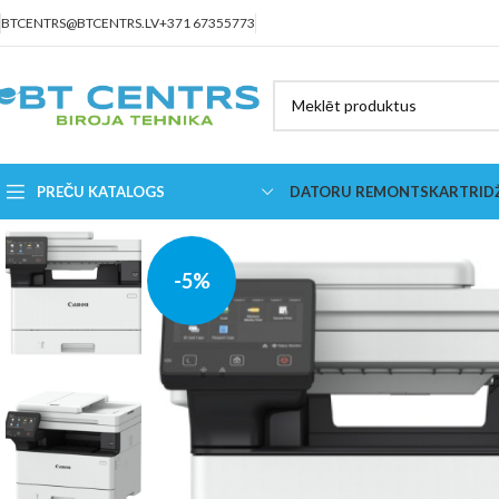
BTCENTRS@BTCENTRS.LV
+371 67355773
PREČU KATALOGS
DATORU REMONTS
KARTRID
-5%