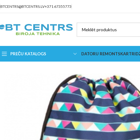
BTCENTRS@BTCENTRS.LV
+371 67355773
PREČU KATALOGS
DATORU REMONTS
KARTRID