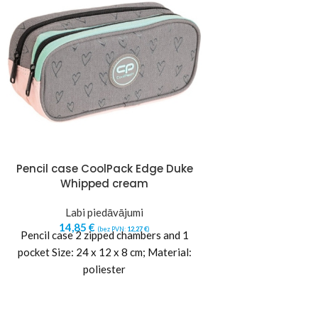
Pencil case CoolPack Edge Duke
Philips 3300 S
Whipped cream
Coffee Mac
Labi piedāvājumi
Labi pie
14,85
€
294,03
€
(bez PVN:
12,27
€
)
(b
Pencil case 2 zipped chambers and 1
pocket Size: 24 x 12 x 8 cm; Material:
poliester