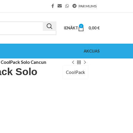
PAR MUMS
0
IENĀKT
0,00
€
AKCIJAS
 CoolPack Solo Cancun
ack Solo
CoolPack