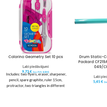
Colorino Geometry Set 10 pcs
Drum Static-Co
Packard CF219
Labi piedāvājumi
049/C
9,73
€
(bez PVN:
8,04
€
)
Includes: two flyers, eraser, sharpener,
Labi pie
pencil, spare graphite, ruler 15cm,
5,45
€
(b
protractor, two triangles in different
sizes.