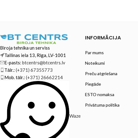
INFORMĀCIJA
Biroja tehnika un serviss
Par mums
Tallinas iela 13, Rīga, LV-1001
E-pasts:
btcentrs@btcentrs.lv
Noteikumi
Tālr.:
(+371) 67355773
Preču atgriešana
Mob. tālr.:
(+371) 26662214
Piegāde
ESTO nomaksa
Privātuma politika
Waze