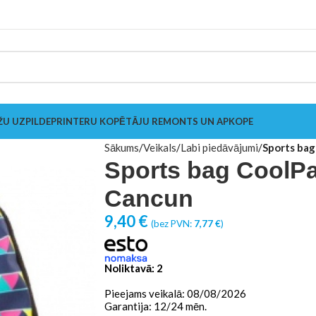
ŽU UZPILDE
PRINTERU KOPĒTĀJU REMONTS UN APKOPE
Sākums
Veikals
Labi piedāvājumi
Sports bag
Sports bag CoolP
Cancun
9,40
€
(bez PVN:
7,77
€
)
Noliktavā: 2
Pieejams veikalā: 08/08/2026
Garantija: 12/24 mēn.