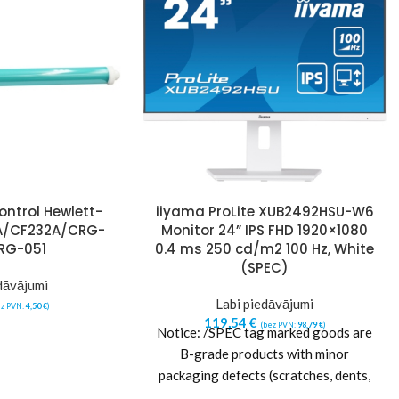
ntrol Hewlett-
iiyama ProLite XUB2492HSU-W6
A/CF232A/CRG-
Monitor 24” IPS FHD 1920×1080
RG-051
0.4 ms 250 cd/m2 100 Hz, White
(SPEC)
dāvājumi
Labi piedāvājumi
ez PVN:
4,50
€
)
119,54
€
(bez PVN:
98,79
€
)
Notice: /SPEC tag marked goods are
B-grade products with minor
packaging defects (scratches, dents,
other packaging damages or