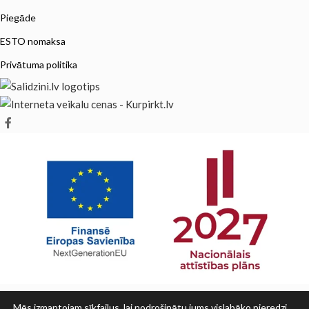
Piegāde
ESTO nomaksa
Privātuma politika
Mēs izmantojam sīkfailus, lai nodrošinātu jums vislabāko pieredzi