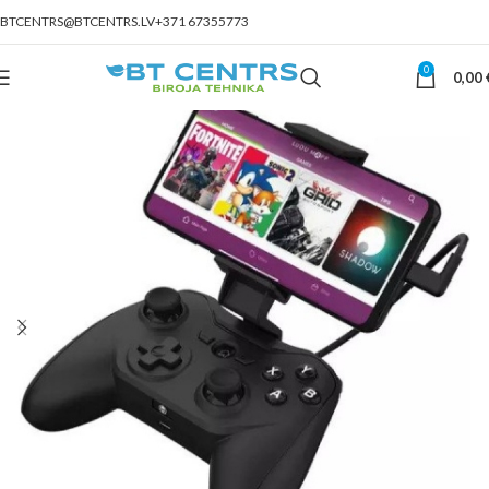
BTCENTRS@BTCENTRS.LV
+371 67355773
0
0,00