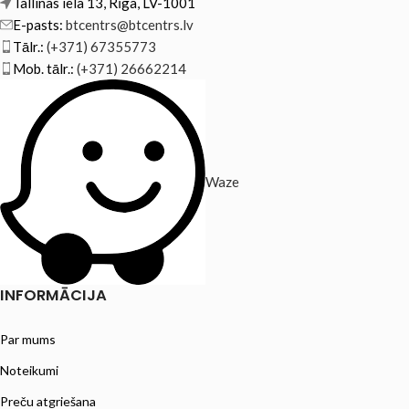
Tallinas iela 13, Rīga, LV-1001
E-pasts:
btcentrs@btcentrs.lv
Tālr.:
(+371) 67355773
Mob. tālr.:
(+371) 26662214
Waze
INFORMĀCIJA
Par mums
Noteikumi
Preču atgriešana