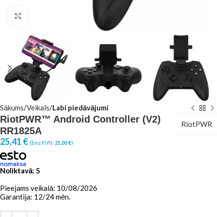
Click to enlarge
Sākums
Veikals
Labi piedāvājumi
RiotPWR™ Android Controller (V2)
RiotPWR
RR1825A
25,41
€
(bez PVN:
21,00
€
)
Noliktavā: 5
Pieejams veikalā: 10/08/2026
Garantija: 12/24 mēn.