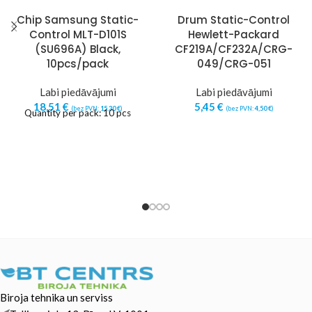
Chip Samsung Static-
Drum Static-Control
Control MLT-D101S
Hewlett-Packard
(SU696A) Black,
CF219A/CF232A/CRG-
10pcs/pack
049/CRG-051
Labi piedāvājumi
Labi piedāvājumi
18,51
€
5,45
€
(bez PVN:
15,30
€
)
(bez PVN:
4,50
€
)
Quantity per pack: 10 pcs
Biroja tehnika un serviss