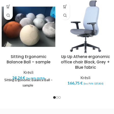
Sitting Ergonomic
Up Up Athene ergonomic
Balance Ball – sample
office chair Black, Grey +
Blue fabric
Krēsli
24,26
€
Krēsli
(bez PVN:
20,05
€
)
Sitting Ergonomic Balance Ball –
166,75
€
(bez PVN:
137,81
€
)
sample