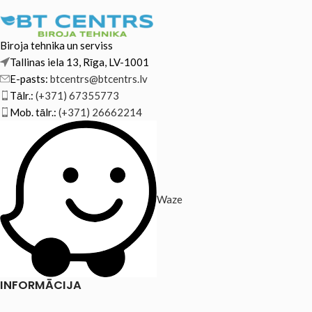
Biroja tehnika un serviss
Tallinas iela 13, Rīga, LV-1001
E-pasts:
btcentrs@btcentrs.lv
Tālr.:
(+371) 67355773
Mob. tālr.:
(+371) 26662214
Waze
INFORMĀCIJA