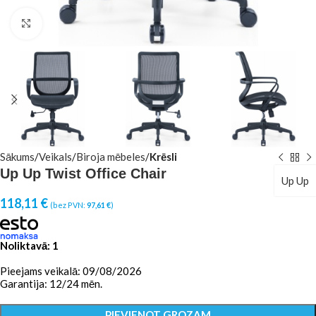
Click to enlarge
Sākums
Veikals
Biroja mēbeles
Krēsli
Up Up Twist Office Chair
Up Up
118,11
€
(bez PVN:
97,61
€
)
Noliktavā: 1
Pieejams veikalā: 09/08/2026
Garantija: 12/24 mēn.
PIEVIENOT GROZAM