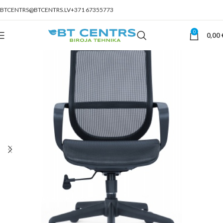
BTCENTRS@BTCENTRS.LV
+371 67355773
0
0,00