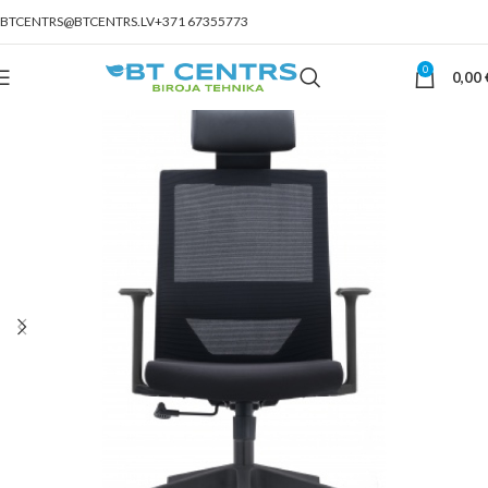
BTCENTRS@BTCENTRS.LV
+371 67355773
0
0,00