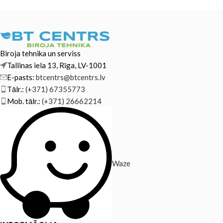
Biroja tehnika un serviss
Tallinas iela 13, Rīga, LV-1001
E-pasts:
btcentrs@btcentrs.lv
Tālr.:
(+371) 67355773
Mob. tālr.:
(+371) 26662214
Waze