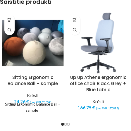
Saistītie produkti
Sitting Ergonomic
Up Up Athene ergonomic
Balance Ball – sample
office chair Black, Grey +
Blue fabric
Krēsli
24,26
€
Krēsli
(bez PVN:
20,05
€
)
Sitting Ergonomic Balance Ball –
166,75
€
(bez PVN:
137,81
€
)
sample