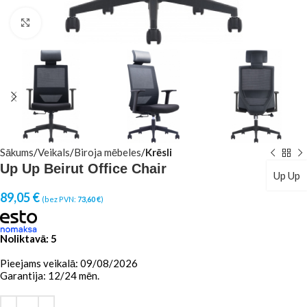
Click to enlarge
Sākums
Veikals
Biroja mēbeles
Krēsli
Up Up Beirut Office Chair
Up Up
89,05
€
(bez PVN:
73,60
€
)
Noliktavā: 5
Pieejams veikalā: 09/08/2026
Garantija: 12/24 mēn.