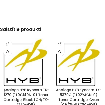
Saistītie produkti
Analogs HYB Kyocera TK-
Analogs HYB Kyocera TK-
1270 (1T0C140NL0) Toner
5370C (1T02YJCNL0)
Cartridge, Black (CH/TK-
Toner Cartridge, Cyan
1270-HYB)
(CH/TK-5370C-HYB)