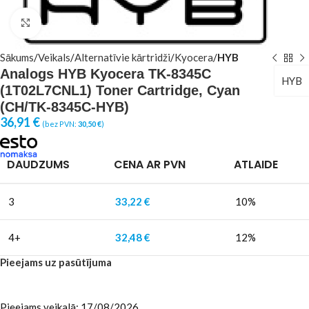
Click to enlarge
Sākums
Veikals
Alternatīvie kārtridži
Kyocera
HYB
Analogs HYB Kyocera TK-8345C
HYB
(1T02L7CNL1) Toner Cartridge, Cyan
(CH/TK-8345C-HYB)
36,91
€
(bez PVN:
30,50
€
)
DAUDZUMS
CENA AR PVN
ATLAIDE
3
33,22
€
10%
4+
32,48
€
12%
Pieejams uz pasūtījuma
Pieejams veikalā: 17/08/2026