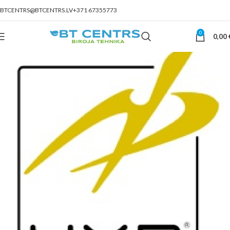
BTCENTRS@BTCENTRS.LV
+371 67355773
0
0,00