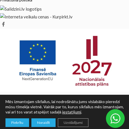
Mēs izmantojam sīkfailus, lai nodrošinātu jums vislabāko pieredzi
mūsu tīmekļa vietnē. Vairāk par to, kurus sīkfailus mēs izmantojam,
vai arī tos varat atspējot sadaļā
iestatījumi
.
© SIA PRINT LV 2025
0
Piekrītu
Noraidīt
Uzstādījumi
Veikals
Grozs
Mans konts