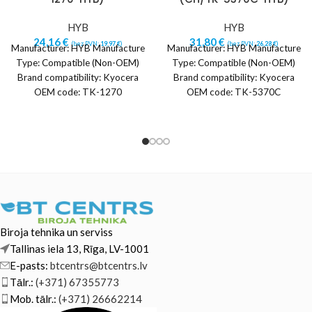
HYB
HYB
24,16
€
31,80
€
(bez PVN:
19,97
€
)
(bez PVN:
26,28
€
)
Manufacturer: HYB Manufacture
Manufacturer: HYB Manufacture
Type: Compatible (Non-OEM)
Type: Compatible (Non-OEM)
Brand compatibility: Kyocera
Brand compatibility: Kyocera
OEM code: TK-1270
OEM code: TK-5370C
(1T0C140NL0) Yield: ~10000
(1T02YJCNL0) Yield: ~5000
pages Color: Black Printing
pages Color: Cyan Printing
technology:
technology:
Biroja tehnika un serviss
Tallinas iela 13, Rīga, LV-1001
E-pasts:
btcentrs@btcentrs.lv
Tālr.:
(+371) 67355773
Mob. tālr.:
(+371) 26662214