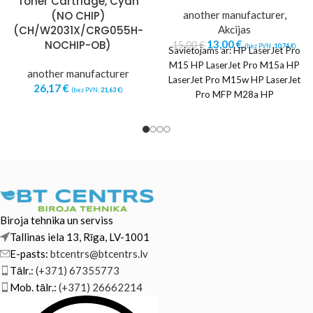
Toner Cartridge, Cyan
(NO CHIP)
another manufacturer
,
(CH/W2031X/CRG055H-
Akcijas
NOCHIP-OB)
13,00
€
15,00
€
(bez PVN:
10,74
€
)
Savietojams ar: HP LaserJet Pro
M15 HP LaserJet Pro M15a HP
another manufacturer
LaserJet Pro M15w HP LaserJet
26,17
€
(bez PVN:
21,63
€
)
Pro MFP M28a HP
Biroja tehnika un serviss
Tallinas iela 13, Rīga, LV-1001
E-pasts:
btcentrs@btcentrs.lv
Tālr.:
(+371) 67355773
Mob. tālr.:
(+371) 26662214