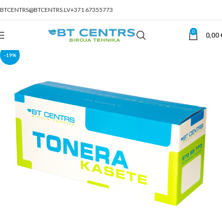
BTCENTRS@BTCENTRS.LV
+371 67355773
0
0,00
-19%