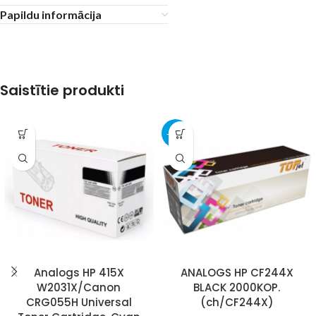
Papildu informācija
Saistītie produkti
-13%
Analogs HP 415X
ANALOGS HP CF244X
W2031X/Canon
BLACK 2000KOP.
CRG055H Universal
(ch/CF244X)