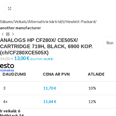
Click to enlarge
Sākums
Veikals
Alternatīvie kārtridži
Hewlett-Packard
another manufacturer
ANALOGS HP CF280X/ CE505X/
Ron
CARTRIDGE 719H, BLACK, 6900 KOP.
(ch/CF280XCE505X)
13,00
€
16,00
€
(bez PVN:
10,74
€
)
DAUDZUMS
CENA AR PVN
ATLAIDE
3
11,70
€
10%
4+
11,44
€
12%
Ir veikalā: 6
Noliktavā: 56