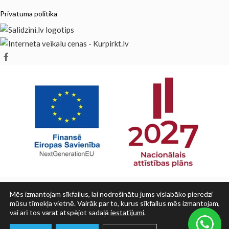
Privātuma politika
Mēs izmantojam sīkfailus, lai nodrošinātu jums vislabāko pieredzi
mūsu tīmekļa vietnē. Vairāk par to, kurus sīkfailus mēs izmantojam,
vai arī tos varat atspējot sadaļā
iestatījumi
.
© SIA PRINT LV 2025
0