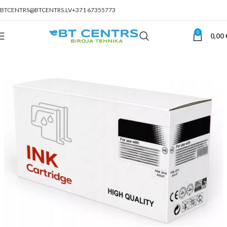
BTCENTRS@BTCENTRS.LV
+371 67355773
0
0,00