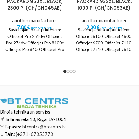
PACKARD 950XL, BLACK,
PACKARD 932XL, BLACK,
2300 P. (CH/CN045AE)
1000 P. (CH/CN053AE)
another manufacturer
another manufacturer
7,00
€
9,00
€
(bez PVN:
5,79
€
)
(bez PVN:
7,44
€
)
Savienojamība ar printeriem:
Savienojamība ar printeriem:
Officejet Pro 251dw Officejet
Officejet 6100 Officejet 6600
Pro 276dw Officejet Pro 8100e
Officejet 6700 Officejet 7110
Officejet Pro 8600 Officejet Pro
Officejet 7510 Officejet 7610
8600 Plus Officejet
Officejet 7612
Biroja tehnika un serviss
Tallinas iela 13, Rīga, LV-1001
E-pasts:
btcentrs@btcentrs.lv
Tālr.:
(+371) 67355773