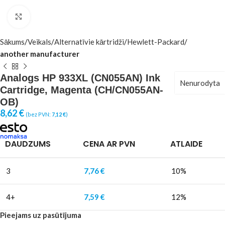
Click to enlarge
Sākums
Veikals
Alternatīvie kārtridži
Hewlett-Packard
another manufacturer
Analogs HP 933XL (CN055AN) Ink
Nenurodyta
Cartridge, Magenta (CH/CN055AN-
OB)
8,62
€
(bez PVN:
7,12
€
)
DAUDZUMS
CENA AR PVN
ATLAIDE
3
7,76
€
10%
4+
7,59
€
12%
Pieejams uz pasūtījuma