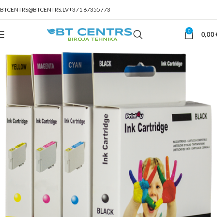
BTCENTRS@BTCENTRS.LV
+371 67355773
0
0,00