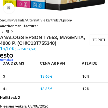
Click to enlarge
Sākums
Veikals
Alternatīvie kārtridži
Epson
another manufacturer
ANALOGS EPSON T7553, MAGENTA,
TOPJET
4000 P. (CH/C13T755340)
15,17
€
(bez PVN:
12,54
€
)
DAUDZUMS
CENA AR PVN
ATLAIDE
3
13,65
€
10%
4+
13,35
€
12%
Noliktavā: 2
Pieejams veikalā: 08/08/2026