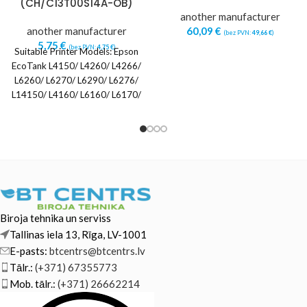
(CH/C13T00S14A-OB)
another manufacturer
another manufacturer
60,09
€
(bez PVN:
49,66
€
)
5,75
€
(bez PVN:
4,75
€
)
Suitable Printer Models: Epson
EcoTank L4150/ L4260/ L4266/
L6260/ L6270/ L6290/ L6276/
L14150/ L4160/ L6160/ L6170/
L6190 Epson EcoTank ET2400/
Biroja tehnika un serviss
Tallinas iela 13, Rīga, LV-1001
E-pasts:
btcentrs@btcentrs.lv
Tālr.:
(+371) 67355773
Mob. tālr.:
(+371) 26662214