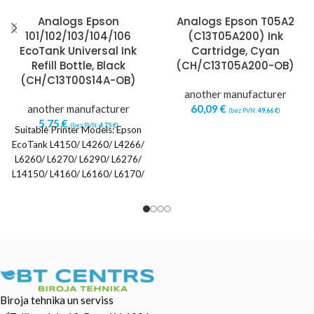
Analogs Epson
Analogs Epson T05A2
101/102/103/104/106
(C13T05A200) Ink
EcoTank Universal Ink
Cartridge, Cyan
Refill Bottle, Black
(CH/C13T05A200-OB)
(CH/C13T00S14A-OB)
another manufacturer
another manufacturer
60,09
€
(bez PVN:
49,66
€
)
5,75
€
(bez PVN:
4,75
€
)
Suitable Printer Models: Epson
EcoTank L4150/ L4260/ L4266/
L6260/ L6270/ L6290/ L6276/
L14150/ L4160/ L6160/ L6170/
L6190 Epson EcoTank ET2400/
Biroja tehnika un serviss