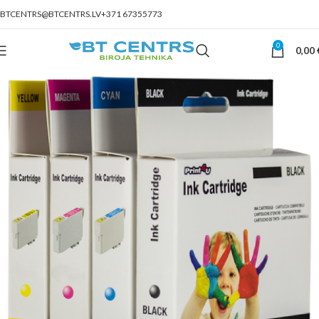
BTCENTRS@BTCENTRS.LV
+371 67355773
0
0,00