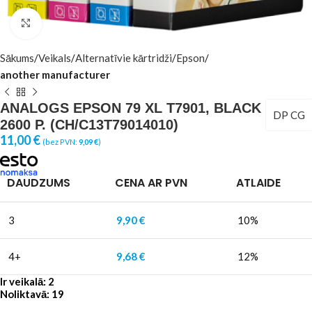
Click to enlarge
Sākums
Veikals
Alternatīvie kārtridži
Epson
another manufacturer
ANALOGS EPSON 79 XL T7901, BLACK
DP CG
2600 P. (CH/C13T79014010)
11,00
€
(bez PVN:
9,09
€
)
DAUDZUMS
CENA AR PVN
ATLAIDE
3
9,90
€
10%
4+
9,68
€
12%
Ir veikalā: 2
Noliktavā: 19