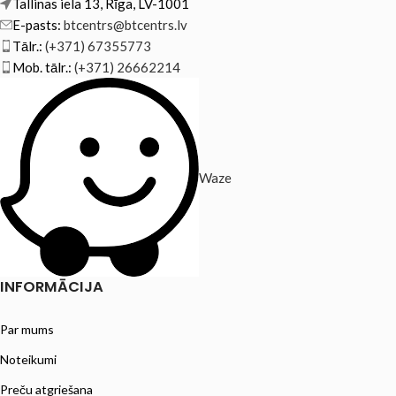
Tallinas iela 13, Rīga, LV-1001
E-pasts:
btcentrs@btcentrs.lv
Tālr.:
(+371) 67355773
Mob. tālr.:
(+371) 26662214
Waze
INFORMĀCIJA
Par mums
Noteikumi
Preču atgriešana