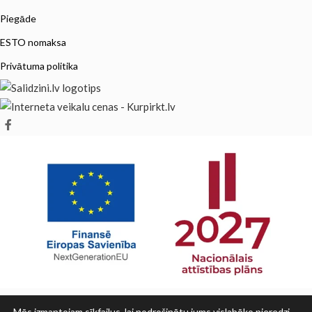
Piegāde
ESTO nomaksa
Privātuma politika
Mēs izmantojam sīkfailus, lai nodrošinātu jums vislabāko pieredzi