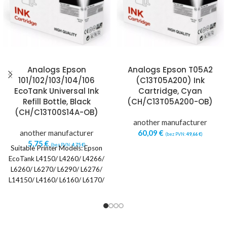
Analogs Epson
Analogs Epson T05A2
101/102/103/104/106
(C13T05A200) Ink
EcoTank Universal Ink
Cartridge, Cyan
Refill Bottle, Black
(CH/C13T05A200-OB)
(CH/C13T00S14A-OB)
another manufacturer
another manufacturer
60,09
€
(bez PVN:
49,66
€
)
5,75
€
(bez PVN:
4,75
€
)
Suitable Printer Models: Epson
EcoTank L4150/ L4260/ L4266/
L6260/ L6270/ L6290/ L6276/
L14150/ L4160/ L6160/ L6170/
L6190 Epson EcoTank ET2400/