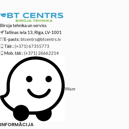
Biroja tehnika un serviss
Tallinas iela 13, Rīga, LV-1001
E-pasts:
btcentrs@btcentrs.lv
Tālr.:
(+371) 67355773
Mob. tālr.:
(+371) 26662214
Waze
INFORMĀCIJA