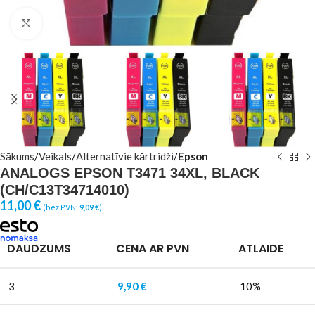
Click to enlarge
Sākums
Veikals
Alternatīvie kārtridži
Epson
ANALOGS EPSON T3471 34XL, BLACK
(CH/C13T34714010)
11,00
€
(bez PVN:
9,09
€
)
DAUDZUMS
CENA AR PVN
ATLAIDE
3
9,90
€
10%