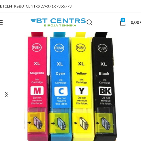
BTCENTRS@BTCENTRS.LV
+371 67355773
0
0,00