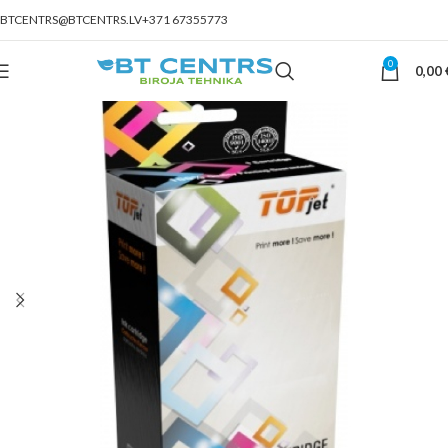
BTCENTRS@BTCENTRS.LV
+371 67355773
0
0,00