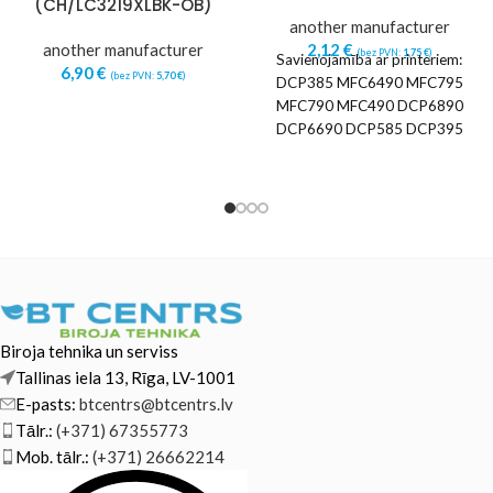
(CH/LC3219XLBK-OB)
another manufacturer
another manufacturer
2,12
€
(bez PVN:
1,75
€
)
Savienojamība ar printeriem:
6,90
€
(bez PVN:
5,70
€
)
DCP385 MFC6490 MFC795
MFC790 MFC490 DCP6890
DCP6690 DCP585 DCP395
Biroja tehnika un serviss
Tallinas iela 13, Rīga, LV-1001
E-pasts:
btcentrs@btcentrs.lv
Tālr.:
(+371) 67355773
Mob. tālr.:
(+371) 26662214