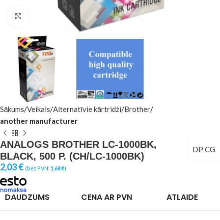
Click to enlarge
Sākums
Veikals
Alternatīvie kārtridži
Brother
another manufacturer
ANALOGS BROTHER LC-1000BK,
DP CG
BLACK, 500 P. (CH/LC-1000BK)
2,03
€
(bez PVN:
1,68
€
)
DAUDZUMS
CENA AR PVN
ATLAIDE