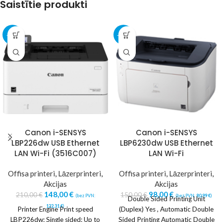
Saistītie produkti
-30%
-35%
Canon i-SENSYS
Canon i-SENSYS
LBP226dw USB Ethernet
LBP6230dw USB Ethernet
LAN Wi-Fi (3516C007)
LAN Wi-Fi
Offisa printeri
,
Lāzerprinteri
,
Offisa printeri
,
Lāzerprinteri
,
Akcijas
Akcijas
148,00
€
98,00
€
210,00
€
150,00
€
(bez PVN:
(bez PVN:
80,99
€
)
Double Sided Printing Unit
122,31
€
)
Printer Engine Print speed
(Duplex) Yes , Automatic Double
LBP226dw: Single sided: Up to
Sided Printing Automatic Double