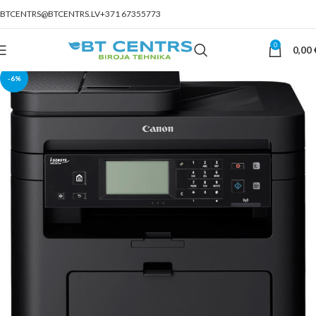
BTCENTRS@BTCENTRS.LV
+371 67355773
0
0,00
-6%