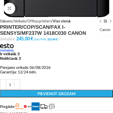
Click to enlarge
Sākums
Veikals
Offisa printeri
Viss vienā
PRINTER/COP/SCAN/FAX I-
Canon
SENSYS/MF237W 1418C030 CANON
245,00
€
260,00
€
(bez PVN:
202,48
€
)
Ir veikalā: 3
Noliktavā: 3
Pieejams veikalā: 06/08/2026
Garantija: 12/24 mēn.
PIEVIENOT GROZAM
Piegāde: