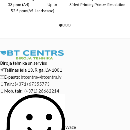
33 ppm (A4) Up to
Sided Printing Printer Resolution
52.5 ppm(A5-Landscape)
1200 x 1200
Double sided: Up to
Biroja tehnika un serviss
Tallinas iela 13, Rīga, LV-1001
E-pasts:
btcentrs@btcentrs.lv
Tālr.:
(+371) 67355773
Mob. tālr.:
(+371) 26662214
Waze