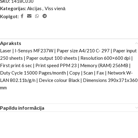
SKU:
1418C030
Kategorijas:
Akcijas
,
Viss vienā
Kopīgot:
Apraksts
Laser | I-Sensys MF237W | Paper size A4/210 C- 297 | Paper input
250 sheets | Paper output 100 sheets | Resolution 600×600 dpi |
First print 6 sec | Print speed PPM 23 | Memory (RAM) 256MB |
Duty Cycle 15000 Pages/month | Copy | Scan | Fax | Network W-
LAN 802.11b/g/n | Device colour Black | Dimensions 390x371x360
mm
Papildu informācija